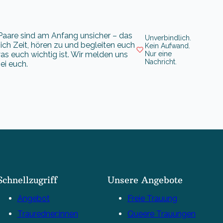
e Paare sind am Anfang unsicher – das
Unverbindlich.
ch Zeit, hören zu und begleiten euch
Kein Aufwand.
 was euch wichtig ist. Wir melden uns
Nur eine
Nachricht.
ei euch.
Schnellzugriff
Unsere Angebote
Angebot
Freie Trauung
Trauredner:innen
Queere Trauungen