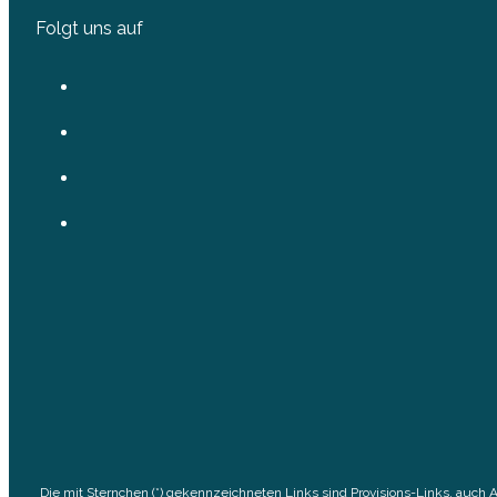
Folgt uns auf
Die mit Sternchen (*) gekennzeichneten Links sind Provisions-Links, auch 