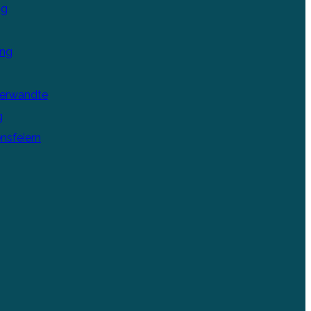
ng
ung
Verwandte
g
nsfeiern