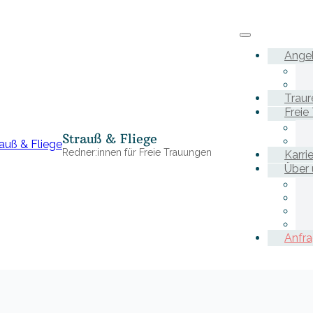
Ange
Traur
Freie
Strauß & Fliege
Redner:innen für Freie Trauungen
Karri
Über 
Anfr