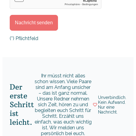
(*) Pflichtfeld
Ihr müsst nicht alles
schon wissen. Viele Paare
Der
sind am Anfang unsicher
– das ist ganz normal.
erste
Unverbindlich.
Unsere Redner nehmen
Kein Aufwand.
Schritt
sich Zeit, hören zu und
Nur eine
begleiten euch Schritt für
ist
Nachricht.
Schritt. Erzählt uns
leicht.
einfach, was euch wichtig
ist. Wir melden uns
persönlich bei euch.