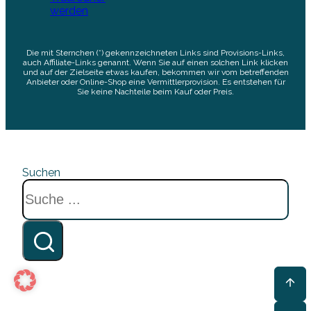
werden
Die mit Sternchen (*) gekennzeichneten Links sind Provisions-Links,
auch Affiliate-Links genannt. Wenn Sie auf einen solchen Link klicken
und auf der Zielseite etwas kaufen, bekommen wir vom betreffenden
Anbieter oder Online-Shop eine Vermittlerprovision. Es entstehen für
Sie keine Nachteile beim Kauf oder Preis.
Suchen