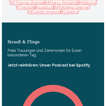
##Thomas Brenner
##Marco Böhlandt
#Mallorca
#Traurede
#spanisch
##Rebekka Seaman
##Carolin Imgrund
#Catering
Strauß & Fliege
Freie Trauungen und Zeremonien für Euren
besonderen Tag
Jetzt reinhören: Unser Podcast bei Spotify