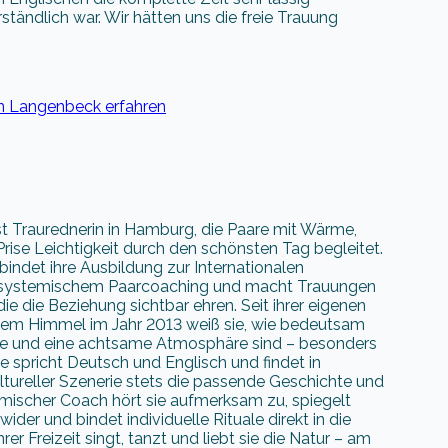
tändlich war. Wir hätten uns die freie Trauung
n Langenbeck erfahren
st Traurednerin in Hamburg, die Paare mit Wärme,
 Prise Leichtigkeit durch den schönsten Tag begleitet.
indet ihre Ausbildung zur Internationalen
t systemischem Paarcoaching und macht Trauungen
e die Beziehung sichtbar ehren. Seit ihrer eigenen
eiem Himmel im Jahr 2013 weiß sie, wie bedeutsam
te und eine achtsame Atmosphäre sind – besonders
ie spricht Deutsch und Englisch und findet in
tureller Szenerie stets die passende Geschichte und
emischer Coach hört sie aufmerksam zu, spiegelt
ider und bindet individuelle Rituale direkt in die
hrer Freizeit singt, tanzt und liebt sie die Natur – am