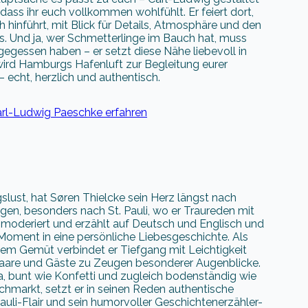
ass ihr euch vollkommen wohlfühlt. Er feiert dort,
 hinführt, mit Blick für Details, Atmosphäre und den
s. Und ja, wer Schmetterlinge im Bauch hat, muss
gegessen haben – er setzt diese Nähe liebevoll in
wird Hamburgs Hafenluft zur Begleitung eurer
 echt, herzlich und authentisch.
arl-Ludwig Paeschke erfahren
lust, hat Søren Thielcke sein Herz längst nach
en, besonders nach St. Pauli, wo er Traureden mit
t, moderiert und erzählt auf Deutsch und Englisch und
Moment in eine persönliche Liebesgeschichte. Als
gem Gemüt verbindet er Tiefgang mit Leichtigkeit
aare und Gäste zu Zeugen besonderer Augenblicke.
bunt wie Konfetti und zugleich bodenständig wie
hmarkt, setzt er in seinen Reden authentische
Pauli-Flair und sein humorvoller Geschichtenerzähler-