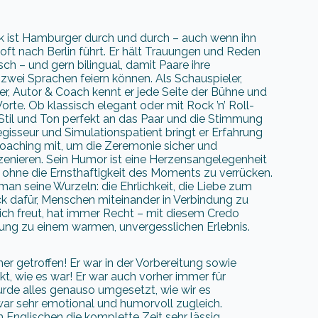
 ist Hamburger durch und durch – auch wenn ihn
 oft nach Berlin führt. Er hält Trauungen und Reden
sch – und gern bilingual, damit Paare ihre
 zwei Sprachen feiern können. Als Schauspieler,
r, Autor & Coach kennt er jede Seite der Bühne und
rte. Ob klassisch elegant oder mit Rock ’n’ Roll-
 Stil und Ton perfekt an das Paar und die Stimmung
Regisseur und Simulationspatient bringt er Erfahrung
oaching mit, um die Zeremonie sicher und
zenieren. Sein Humor ist eine Herzensangelegenheit
 ohne die Ernsthaftigkeit des Moments zu verrücken.
an seine Wurzeln: die Ehrlichkeit, die Liebe zum
ck dafür, Menschen miteinander in Verbindung zu
ich freut, hat immer Recht – mit diesem Credo
uung zu einem warmen, unvergesslichen Erlebnis.
er getroffen! Er war in der Vorbereitung sowie
kt, wie es war! Er war auch vorher immer für
wurde alles genauso umgesetzt, wie wir es
war sehr emotional und humorvoll zugleich.
nglischen die komplette Zeit sehr lässig