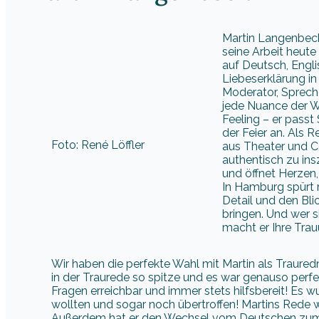
Martin Langenbeck
seine Arbeit heute
auf Deutsch, Engli
Liebeserklärung in
Moderator, Spreche
jede Nuance der Wo
Feeling – er passt
der Feier an. Als 
Foto: René Löffler
aus Theater und C
authentisch zu ins
und öffnet Herzen,
In Hamburg spürt m
Detail und den Bli
bringen. Und wer s
macht er Ihre Tra
Wir haben die perfekte Wahl mit Martin als Trauredn
in der Traurede so spitze und es war genauso perfe
Fragen erreichbar und immer stets hilfsbereit! Es 
wollten und sogar noch übertroffen! Martins Rede 
Außerdem hat er den Wechsel vom Deutschen zum E