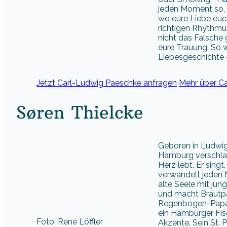
jeden Moment so, d
wo eure Liebe euch
richtigen Rhythmu
nicht das Falsche 
eure Trauung. So 
Liebesgeschichte –
Jetzt Carl-Ludwig Paeschke anfragen
Mehr über C
Søren Thielcke
Geboren in Ludwigs
Hamburg verschlag
Herz lebt. Er sing
verwandelt jeden 
alte Seele mit jun
und macht Brautp
Regenbogen-Papa, 
ein Hamburger Fisc
Foto: René Löffler
Akzente. Sein St. 