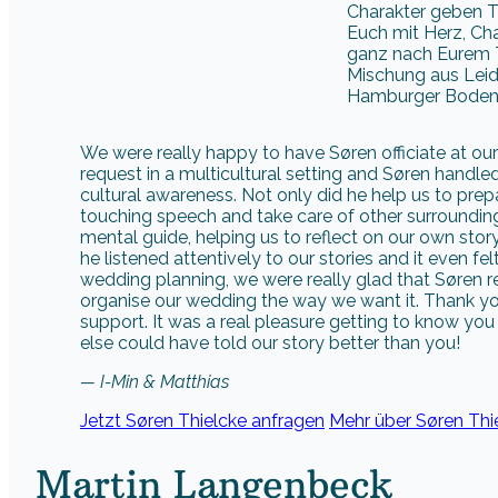
Charakter geben Tr
Euch mit Herz, Ch
ganz nach Eurem T
Mischung aus Leid
Hamburger Bodens
We were really happy to have Søren officiate at o
request in a multicultural setting and Søren handl
cultural awareness. Not only did he help us to pr
touching speech and take care of other surrounding
mental guide, helping us to reflect on our own stor
he listened attentively to our stories and it even felt
wedding planning, we were really glad that Søren r
organise our wedding the way we want it. Thank you 
support. It was a real pleasure getting to know yo
else could have told our story better than you!
— I-Min & Matthias
Jetzt Søren Thielcke anfragen
Mehr über Søren Thi
Martin Langenbeck