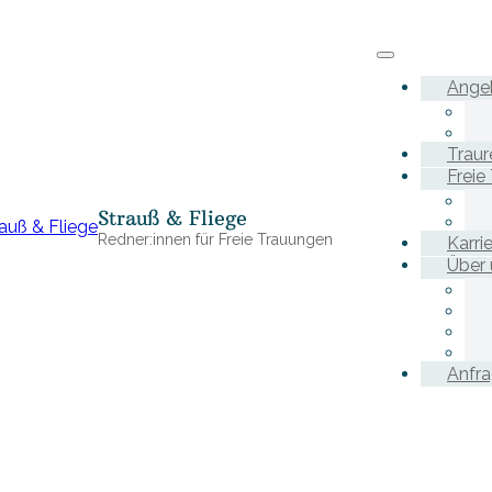
Ange
Traur
Freie
Strauß & Fliege
Redner:innen für Freie Trauungen
Karri
Über 
Anfr