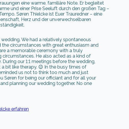
auungen eine warme, familiäre Note. Er begleitet
arme und einer Prise Seeluft durch den großen Tag –
empo. Søren Thielcke ist Euer Trauredner – eine
enschaft, Herz und der unverwechselbaren
tändigkeit.
ur wedding. We had a relatively spontaneous
ed the circumstances with great enthusiasm and
epare a memorable ceremony with a truly
 circumstances. He also acted as a kind of
y. During our 1:1 meetings before the wedding,
 a bit like therapy. 😉 In the busy times of
eminded us not to think too much and just
Søren for being our officiant and for all your
u and planning our wedding together. No one
elcke erfahren