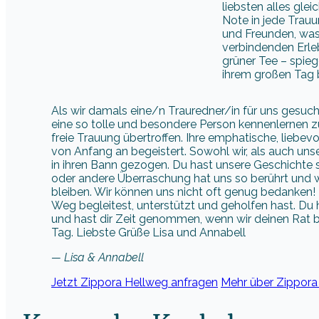
liebsten alles gle
Note in jede Trauu
und Freunden, was
verbindenden Erleb
grüner Tee – spiege
ihrem großen Tag b
Als wir damals eine/n Trauredner/in für uns gesuc
eine so tolle und besondere Person kennenlernen z
freie Trauung übertroffen. Ihre emphatische, liebevo
von Anfang an begeistert. Sowohl wir, als auch un
in ihren Bann gezogen. Du hast unsere Geschichte 
oder andere Überraschung hat uns so berührt und w
bleiben. Wir können uns nicht oft genug bedanken!
Weg begleitest, unterstützt und geholfen hast. Du 
und hast dir Zeit genommen, wenn wir deinen Rat b
Tag. Liebste Grüße Lisa und Annabell
— Lisa & Annabell
Jetzt Zippora Hellweg anfragen
Mehr über Zippora