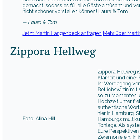
gemacht, sodass es für alle Gäste amüsant und vers
nicht schöner vorstellen können! Laura & Tom
— Laura & Tom
Jetzt Martin Langenbeck anfragen
Mehr über Marti
Zippora Hellweg
Zippora Hellweg i
Klarheit und einer
Ihr Werdegang verb
Betriebswirtin mi
so zu Momenten, di
Hochzeit unter fr
authentische Wor
hier in Hamburg. S
Foto: Alina Hill
Hamburgs multikul
Tonlage. Als syst
Eure Perspektiven w
Zeremonie ein. In i