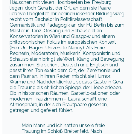
Häuschen mit vielen Hochbeeten bei Freyburg
liegen, doch Gera ist der Ort, an dem sie Paare
liebevoll begleitet. Ihr beeindruckender Bildungsweg
reicht vom Bachelor in Politikwissenschaft,
Germanistik und Pädagogik an der FU Berlin bis zum
Master in Tanz, Gesang und Schauspiel an
Konservatorien in Wien und Glasgow und einem
philosophischen Fokus im europäischen Kontext
(FernUni Hagen, Université Nancy). Als Freie
Rednerin, Moderatorin, Musikerin, Komponistin und
Schauspielerin bringt sie Wort, Klang und Bewegung
zusammen. Sie spricht Deutsch und Englisch und
passt ihren Ton exakt dem Ort, der Zeremonie und
dem Paar an. In ihren Reden mischt sie Humor,
Wärme und Nachdenklichkeit, sodass Gäste in Gera
die Trauung als ehrlichen Spiegel der Liebe erleben.
Ob in historischen Räumen, Gartenlokationen oder
modernen Trauzimmern – Laura schafft eine
Atmosphäre, in der sich Brautpaare gesehen,
getragen und gefeiert fühlen.
Mein Mann und ich hatten unsere freie
Trauung im Schloß Breitenfeld. Nach