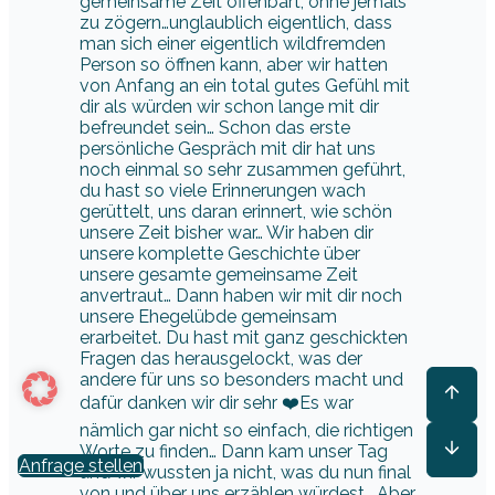
gemeinsame Zeit offenbart, ohne jemals
zu zögern…unglaublich eigentlich, dass
man sich einer eigentlich wildfremden
Person so öffnen kann, aber wir hatten
von Anfang an ein total gutes Gefühl mit
dir als würden wir schon lange mit dir
befreundet sein… Schon das erste
persönliche Gespräch mit dir hat uns
noch einmal so sehr zusammen geführt,
du hast so viele Erinnerungen wach
gerüttelt, uns daran erinnert, wie schön
unsere Zeit bisher war… Wir haben dir
unsere komplette Geschichte über
unsere gesamte gemeinsame Zeit
anvertraut… Dann haben wir mit dir noch
unsere Ehegelübde gemeinsam
erarbeitet. Du hast mit ganz geschickten
Fragen das herausgelockt, was der
andere für uns so besonders macht und
dafür danken wir dir sehr ❤️Es war
nämlich gar nicht so einfach, die richtigen
Worte zu finden… Dann kam unser Tag
Anfrage stellen
und wir wussten ja nicht, was du nun final
von und über uns erzählen würdest… Aber