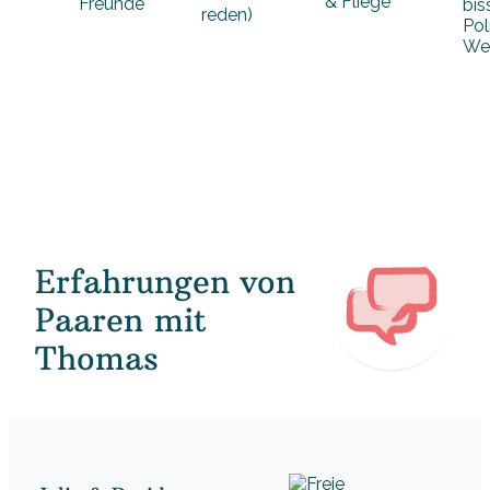
& Fliege
Freunde
bis
reden)
Pol
We
Erfahrungen von
Paaren mit
Thomas