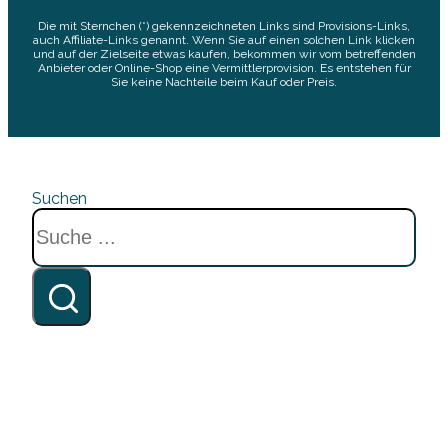
Die mit Sternchen (*) gekennzeichneten Links sind Provisions-Links,
auch Affiliate-Links genannt. Wenn Sie auf einen solchen Link klicken
und auf der Zielseite etwas kaufen, bekommen wir vom betreffenden
Anbieter oder Online-Shop eine Vermittlerprovision. Es entstehen für
Sie keine Nachteile beim Kauf oder Preis.
Suchen