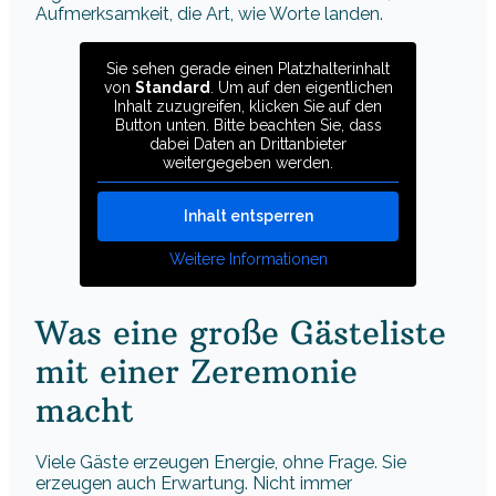
Aufmerksamkeit, die Art, wie Worte landen.
Sie sehen gerade einen Platzhalterinhalt
von
Standard
. Um auf den eigentlichen
Inhalt zuzugreifen, klicken Sie auf den
Button unten. Bitte beachten Sie, dass
dabei Daten an Drittanbieter
weitergegeben werden.
Inhalt entsperren
Weitere Informationen
Was eine große Gästeliste
mit einer Zeremonie
macht
Viele Gäste erzeugen Energie, ohne Frage. Sie
erzeugen auch Erwartung. Nicht immer