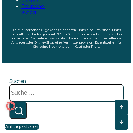
Karriere
Trauredner
werden
Die mit Sternchen (*) gekennzeichneten Links sind Provisions-Links,
auch Affiliate-Links genannt. Wenn Sie auf einen solchen Link klicken
und auf der Zielseite etwas kaufen, bekommen wir vom betreffenden
Anbieter oder Online-Shop eine Vermittlerprovision. Es entstehen für
Sie keine Nachteile beim Kauf oder Preis.
Suchen
Anfrage stellen