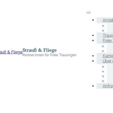
Ange
Traur
Freie
Strauß & Fliege
Redner:innen für Freie Trauungen
Karri
Über 
Anfr