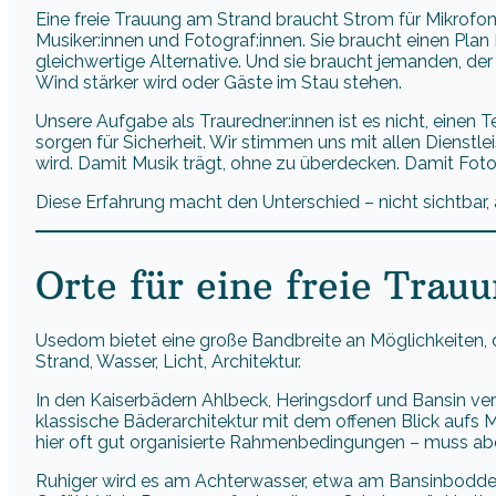
Eine freie Trauung am Strand braucht Strom für Mikrofon
Musiker:innen und Fotograf:innen. Sie braucht einen Plan 
gleichwertige Alternative. Und sie braucht jemanden, d
Wind stärker wird oder Gäste im Stau stehen.
Unsere Aufgabe als Trauredner:innen ist es nicht, einen 
sorgen für Sicherheit. Wir stimmen uns mit allen Dienstle
wird. Damit Musik trägt, ohne zu überdecken. Damit Foto
Diese Erfahrung macht den Unterschied – nicht sichtbar, 
Orte für eine freie Tra
Usedom bietet eine große Bandbreite an Möglichkeiten, die
Strand, Wasser, Licht, Architektur.
In den Kaiserbädern Ahlbeck, Heringsdorf und Bansin v
klassische Bäderarchitektur mit dem offenen Blick aufs M
hier oft gut organisierte Rahmenbedingungen – muss abe
Ruhiger wird es am Achterwasser, etwa am Bansinbodden.