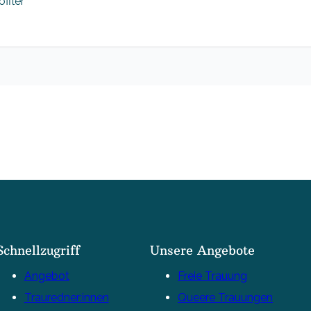
ffler
Schnellzugriff
Unsere Angebote
Angebot
Freie Trauung
Trauredner:innen
Queere Trauungen