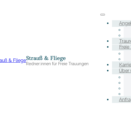
Ange
Traur
Freie
Strauß & Fliege
Redner:innen für Freie Trauungen
Karri
Über 
Anfr