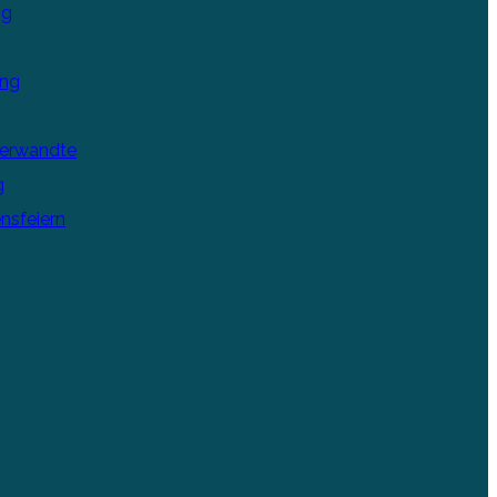
ng
ung
Verwandte
g
nsfeiern