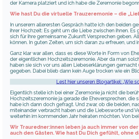
der Kamera platziert und ich habe die Zeremonie begon
Wie hast Du die virtuelle Trauzeremonie – die „Li
In unserem allerersten Gespräch hatte ich den beiden gesa
ihrer Hochzeit: Es geht um die Liebe zwischen ihnen. Es
sich für ihre gemeinsame Zukunft Versprechen geben. All
können. In guten Zeiten, um sich daran zu erfreuen, und i
Ganz klar war allen, dass es diese Worte in Form von E
der eigentlichen Hochzeitszeremonie. Aber da man solc
haben sie sich vor uns allen Liebeserklärungen gemac
gegeben. Dabei blieb dann kein Auge trocken wie ein Blic
Lest hier unseren Blogartikel: „Wie s
Eigentlich stelle ich bei einer Zeremonie ja nicht die ber
Hochzeitszeremonie ja gerade die Eheversprechen, die si
habe ich dann doch gefragt. Und zwar, ob die beiden,
miteinander verbracht haben und die Liebesworte und V
weiterhin im kommenden Jahr heiraten möchten. Von beide
Wir Trauredner:innen leben ja auch immer von de
auch den Gästen. Wie hast Du Dich gefühlt, ohne d