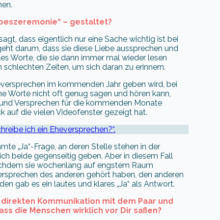
nen.
ebeszeremonie“ – gestaltet?
gt, dass eigentlich nur eine Sache wichtig ist bei
 geht darum, dass sie diese Liebe aussprechen und
es Worte, die sie dann immer mal wieder lesen
n schlechten Zeiten, um sich daran zu erinnern.
heversprechen im kommenden Jahr geben wird, bei
he Worte nicht oft genug sagen und hören kann,
ht und Versprechen für die kommenden Monate
k auf die vielen Videofenster gezeigt hat.
chreibe ich ein Eheversprechen?“.
ühmte „Ja“-Frage, an deren Stelle stehen in der
ch beide gegenseitig geben. Aber in diesem Fall
 nachdem sie wochenlang auf engstem Raum
ersprechen des anderen gehört haben, den anderen
n gab es ein lautes und klares „Ja“ als Antwort.
r direkten Kommunikation mit dem Paar und
ass die Menschen wirklich vor Dir saßen?