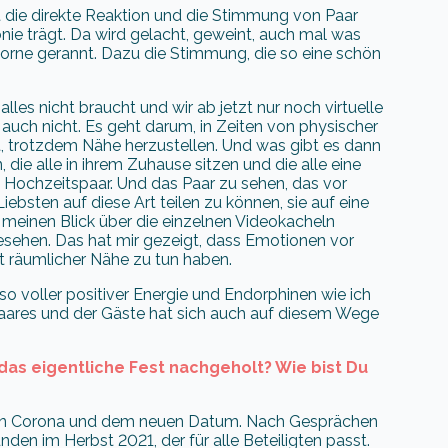
ist die direkte Reaktion und die Stimmung von Paar
e trägt. Da wird gelacht, geweint, auch mal was
vorne gerannt. Dazu die Stimmung, die so eine schön
les nicht braucht und wir ab jetzt nur noch virtuelle
auch nicht. Es geht darum, in Zeiten von physischer
t, trotzdem Nähe herzustellen. Und was gibt es dann
die alle in ihrem Zuhause sitzen und die alle eine
 Hochzeitspaar. Und das Paar zu sehen, das vor
iebsten auf diese Art teilen zu können, sie auf eine
 meinen Blick über die einzelnen Videokacheln
sehen. Das hat mir gezeigt, dass Emotionen vor
t räumlicher Nähe zu tun haben.
o voller positiver Energie und Endorphinen wie ich
aares und der Gäste hat sich auch auf diesem Wege
das eigentliche Fest nachgeholt? Wie bist Du
chen Corona und dem neuen Datum. Nach Gesprächen
den im Herbst 2021, der für alle Beteiligten passt.