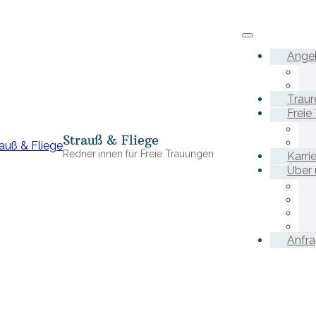
Ange
Traur
Freie
Strauß & Fliege
Redner:innen für Freie Trauungen
Karri
Über 
Anfr