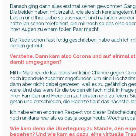
Danach ging dann alles erstmal seinen gewohnten Gang:
Die beiden haben mit erzählt, wie sie sich kennengelernt 
Leben und Ihre Liebe so ausmacht und natürlich wie der
hatte ich schon telefoniert, die mir noch so das eine ode
ihren Augen zu einem tollen Paar macht.
Die Rede schon fast fertig geschrieben, habe auch ich m
beiden gefreut.
Verstehe. Dann kam also Corona und auf einmal sta
damit umgegangen?
Mitte März wurde klar, dass wir keine Chance gegen Coro
noch irgendwie zusammengefunden, um eine Hochzeitsze
dann aber nicht dabei gewesen, weil es zu gefährlich ge
wäre. Und das wäre für die beiden einfach nicht in Frage
ihren Familien und Freunden zu heiraten und zu feiern. S
getan und entschieden, die Hochzeit auf das nächste Jah
Ich habe einen enormen Respekt vor dieser Entscheidung!
noch unklarer war als es das ja sogar heute, Wochen späte
Wie kam denn die Überlegung zu Stande, den eige
begehen? Und wie kam es dazu, eine virtuelle Tra