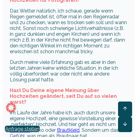
Hochzeiten für Fotografen?
Das Wetter natürlich, ich schaue, gerade wenn
Regen gemeldet ist, öfter mal in den Regenradar
und zu checken, wann es trocken sein soll und wann
nicht. Sonst noch schwierige Lichtverhältnisse (z.B.
in ganz dunklen und engen Kirchen) und wenn ich
mich z.B. in der Kirche nicht frei bewegen darf, dann
den richtigen Winkel im richtigen Moment zu
erwischen ist schon manchmal tricky.
Durch meine viele Erfahrung gab es aber in den
letzten Jahren keine wirkliche Situation, in der ich
völlig überfordert war oder nicht eine andere
Lösung parat hatte.
Hast Du Deine eigene Meinung über
Hochzeiten geändert, seit Du auf so vielen
warst?
Im Laufe der Jahre habe ich, auch durch unsere
eigene Hochzeit, eine gewisse Vorstellung einer
„perfekten“ Hochzeit. Und hier geht es nicht um
Anfrage stellen
Location
, Deko oder
Brautkleid
. Sondern um das
Gefühl, was man als Brautpaar hat.