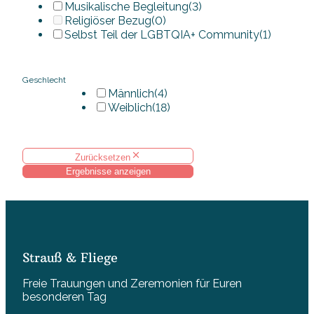
Musikalische Begleitung
(3)
Religiöser Bezug
(0)
Selbst Teil der LGBTQIA+ Community
(1)
Geschlecht
Männlich
(4)
Weiblich
(18)
Zurücksetzen
Ergebnisse anzeigen
Strauß & Fliege
Freie Trauungen und Zeremonien für Euren
besonderen Tag